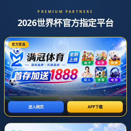
西蒙尼：我们没踢出想要的比赛，这是我的责
任