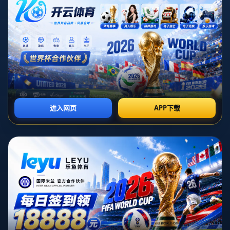
栏目：蓝鲸直播
发布时间：2026-07-07T07:29:31+08:00
**西蒙尼：我们没踢出想要的比赛，这是我的责任**
在足球赛事中，球队的表现往往不仅关乎球员的个人能力，更深
深地反映了教练的战术安排和决策。近日，马德里竞技队的主教
练迭戈·西蒙尼在一次赛后新闻发布会上坦诚地表示：“我们没踢
出想要的比赛，这是我的责任。”这一声明引发了广泛关注，不
仅展示了他作为教练的责任感，也揭示了球队在关键比赛中的困
境。
**团队表现与教练责任之间的关系**
足球比赛中的每一场胜利或失败，背后都涉及到众多因素。从球
队的整体战略到临场应变，无不要求教练具备高超的指导能力和
敏锐的判断力。西蒙尼的公开表态恰恰点出了教练在球队表现中
不可或缺的作用。当球队未能发挥预期水平时，优秀的教练会勇