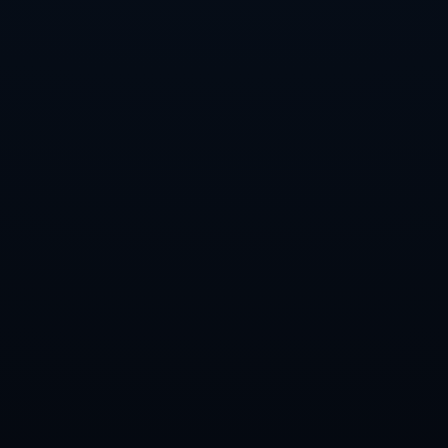
**责任感与未来**
在这段“我们没踢出想要的比赛，这是我的责任”的声明中，西蒙
尼用自身行动为其他教练树立了榜样。他的这种勇于承担责任的
态度，不仅赢得了球迷的尊重，也给球员注入了信心。未来的挑
战可能更为艰巨，但正是这种坚定的责任感和不懈的追求，为马