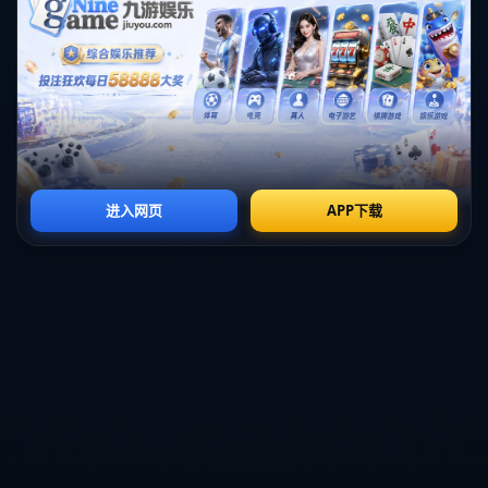
术，用以应对对方的高压战术**。结果，马竞在比赛中失去了比
赛的节奏和控制权。这样的比赛过程，不仅暴露了球员在个人技
术上的劣势，也反映了战术应变上的不足。
**面对不足，西蒙尼的下一步计划**
面对这样的困境，西蒙尼显然不愿意止步于“识别问题”。他的下
一步计划更为重要。在接受采访时，他提到需要更加深度地挖掘
球员的潜力，通过**加强日常训练和战术意识来弥补现有的缺陷
**。同时，西蒙尼强调要培养球队更强的心理素质，以应对比赛
中瞬息万变的情势。提高整体战术灵活性，与此同时开发球员的
进攻创造力，也成为他当前的优先任务。