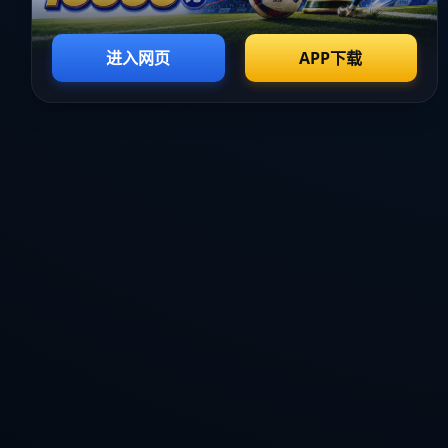
**二、状态的影响**
在篮球比赛中，球员的状态对于比赛结果至关重要。赵继伟
于何种原因呢？
首先可以考虑*心理因素*的影响。这场比赛的压力可能导致
场上局势的反应，直接关系到球员的发挥。或许在这场比赛