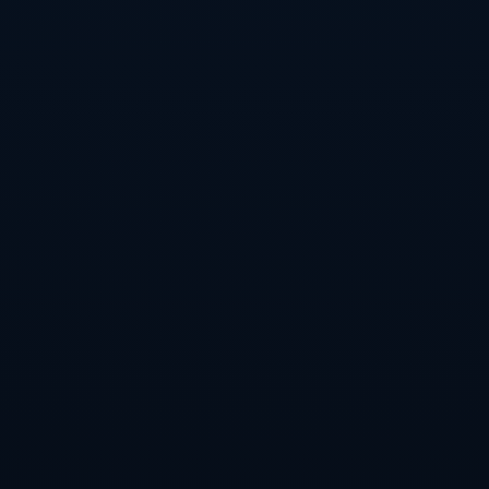
队打开了缺口，这为年轻球员树立了榜样，也为阵容的多样性提
供了样板。
**李刚仁的贡献与目标**
作为中场的关键连接者，李刚仁不仅需要负责传球和组织进攻，