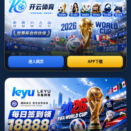
栏目：蓝鲸直播
发布时间：2026-07-07T07:29:31+08:00
**李刚仁：韩国队的新血液与贡献**