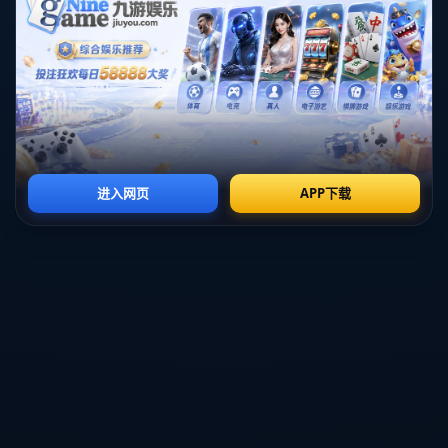
升起的明星。他不仅展示出了杰出的技术能力，还在适应团队协
作中体现了成熟的一面。他在接受采访时提到：“**韩国队有很
多新面孔**，我会争取为球队做出更多贡献。”在这样一个充满
活力与竞争的环境中，李刚仁的表现令人期待。
**新面孔的挑战与机遇**
韩国国家队近年来逐步引入了多位年轻小将，这些新面孔的加入
不仅为球队注入了新鲜的力量，同时也带来了一些挑战。年轻球
员通常具有出色的身体素质和技术能力，但在国际赛场上的经验
相对不足。李刚仁作为球队的中坚力量，运用他的个人经验和出
色的场上视野，正在积极帮助这些新人融入团队。
团队核心的形成离不开每一位球员的努力。例如，曾在多项国际
赛事中表现出色的黄喜灿，如今已经成为韩国队的一员要角。在
对阵亚洲杯其他强队的时候，黄喜灿通过他的速度和冲击力为球