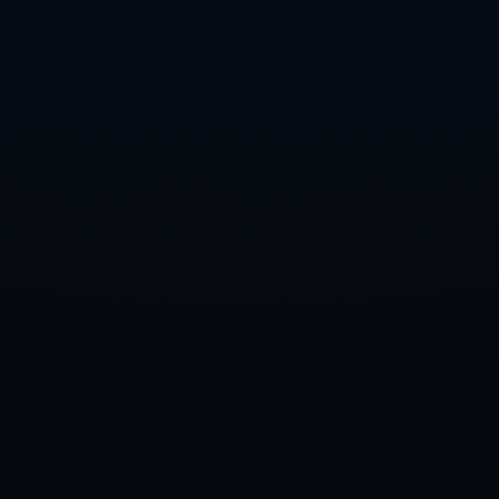
守角色，他的表现稳健，成功限制了对方的进攻。
面对未来，李刚仁表示要不断提升自己，以便在国家队中担任更
加核心的角色。他相信，通过不懈的努力和团队的支持，韩国队
将在国际赛场上取得更大的突破。
在这条不断适应与成长的道路上，每一位球员都在为韩国队的辉
煌注入新的活力。李刚仁和他的队友们的努力，已经让球迷们对
未来充满期待。