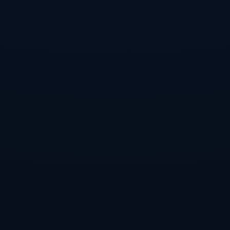
矛盾，更是触动了全球反种族歧视的敏感神经。作为知名球员，
他的言行对青少年和球迷群体都有潜在的示范作用。**基于这种
影响力，国际足联对其实施严厉的禁赛措施，旨在警示其他球员
重视言行对球队和广大球迷的影响。**
**国际足联禁赛决定的意义**