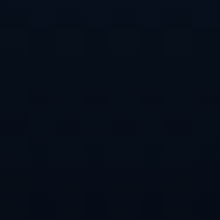
禁赛10场是国际足联针对种族歧视事件中较为严厉的惩罚措施之
一。这一决定不仅对库尔托本人是一次严肃的教训，也向所有参
与足球运动的人发出了明确信号：无论身份地位如何，种族歧视
都将遭到坚决打击。
**历史案例分析**
历史上，足球界并不乏种族歧视的丑闻。**例如，巴洛特利和博
格巴等知名球星也曾遭遇此类问题**，他们不仅凭借个人能力和
比赛成绩回击偏见，也积极参与反种族歧视的公益活动。这些案
例表明，尽管种族歧视一度存在，但通过不断的公众教育和赛事