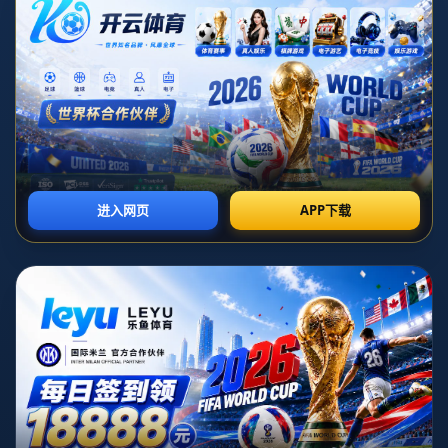
栏目：蓝鲸直播
发布时间：2026-07-07T07:29:31+08:00
**前言**
在职业体育界，比赛不仅是运动技能的比拼，更是人类文化与道
德的体现。然而，近期一起备受关注的事件再度引发了人们对体
育中种族歧视问题的深思。国际足联宣布了一项严厉的处罚决
定，库尔托因在季前赛中种族歧视韩国球员黄喜灿，被禁赛10
场。这一事件成为了全球体育爱好者和舆论关注的焦点。
**种族歧视与体育精神相悖**
体育本应是通往友谊和理解的桥梁，而种族歧视则是这座桥梁上
的巨大阻碍。**_在当今的全球化社会中，种族歧视的行为不仅
是对被歧视者的伤害，更是对体育精神的严重亵渎。_**国际足
联对此类事件采取了“零容忍”政策，目的是确保比赛的公平性和
包容性。