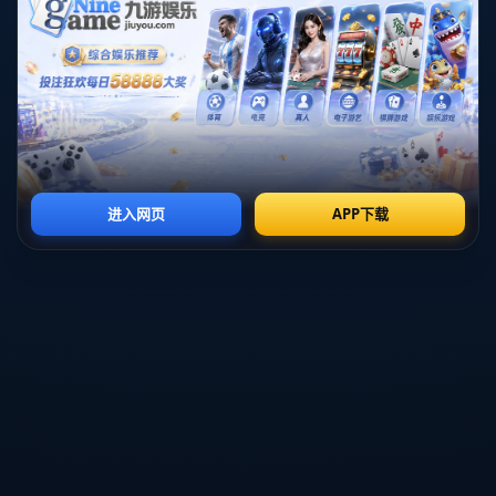
**库尔托的行为为何引起广泛关注？**
库尔托在季前赛中针对黄喜灿的不当言论，不仅仅是个体之间的