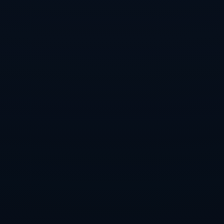
应能力是他职业生涯得以发展的基石。他在门前的定位总是精确无误，这
硬的直接体现_。他一次又一次地扑出对手的射门，不仅成功保住了球门不
这样有着顶级射手的球队， _门将是最后一道防线_，西莱森在比赛当中
验。从他的表现来看，他不但应对自如，还带有一种淡定的气场，这种独