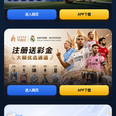
他在俱乐部事务中占据了多么重要的地位**。这一举动不仅改变
了人们对俱乐部内部权力分配的常规认识，而且体现了俱乐部经
营策略的多样性。
### 足球转会中不同角色的影响
在足球世界中，不同的俱乐部有不同的权力结构。在一些俱乐
部，管理层和教练组之间的分工非常明确，而在另一些俱乐部，
主席可能会直接参与到足球运作中。**巴列卡诺俱乐部的这一转
会案例恰好说明了后者**。俱乐部主席通过这次转会的操作可能
是为了提升俱乐部的商业价值和品牌影响力，同时增强球队的竞
争力。
### **J罗的加盟对巴列卡诺的意义**
作为一名技术高超且经验丰富的球员，J罗的加盟无疑能为巴列
卡诺带来即战力的提升。**J罗曾在皇马和拜仁等豪门效力，他