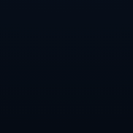
### **案例分析：其他俱乐部的相似案例**
这种由主席主导的引援策略并非孤例。在意大利的罗马俱乐部，
前主席帕洛塔曾直接促成了市场上许多大牌球星的引进，如卡利
尼奇与姆希塔良。这些由俱乐部高层直接推动的引援在短期内往