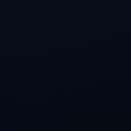
。这不仅满足了搜索引擎优化的需求，也为读者提供了一个清