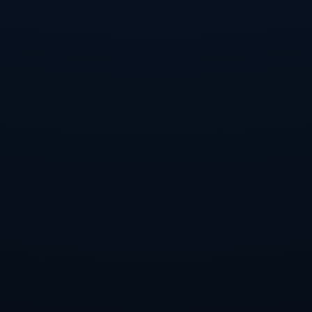
树立了一个积极的榜样，展示了体育的多元性和趣味性。同时，樊振东在
球中的灵活跑位**就有着异曲同工之妙。
活动，更是一种体育精神的传递。在与青少年共同享受足球乐趣的过程中
在竞技场外带来的积极影响。