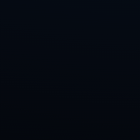
总体而言，樊振东日前的这次体育活动为我们展现了运动员
的生活启示。
上一篇：阿斯主任：巴列卡诺俱乐部主席主导J罗的加盟，而
下一篇：徐家汇体育公园新增壁球馆,今年春节优惠半价等你
C