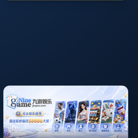
球
泛关注。乒乓球名将与足球少年的碰撞，不禁让人好奇，他在绿
新的灵感。
起驰骋在绿茵场时，这种跨界的尝试在引起关注之余，也让人