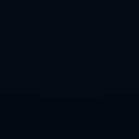
暂停下注，或盈利达到目标后降低下注频率，把剩余场次当纯观
赛享受，而不是继续冲高风险。另外必须强调，世界杯比赛之间
存在情绪传递效应，比如上一场压中的玩家容易变得自信过度，
从而对下一场赛事的风险判断松懈；而连续失利的人则更容易冲
动下注冷门局或高回报玩法，这两种状态都需要刻意警惕。
避免常见心理误区与盲点
心理层面的误区往往比技术层面更隐蔽。许多玩家在世界杯下注
时会出现“熟悉球队偏见”，对自己喜欢或经常观看的球队过度信
任，即便数据和赔率都指向不利一方，仍然习惯性下注支持。例
如对于某些传统豪门，尽管阵容老化、状态起伏明显，很多人仍
然倾向于认为“关键时刻会觉醒”，这种带有粉丝色彩的判断非常
容易导致失误。另一个常见误区是对冷门的误解。不少人以为下
注冷门可以“小博大”，但忽略了冷门本身就是低概率事件，长期
频繁押冷门，可能会因连续失利而严重亏损。更理性的方法是，