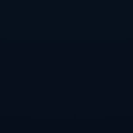
一，配合主胜赔率降低，很可能是市场普遍看好该队，导致庄家
主动调盘；但若是在临场阶段，热门一方反而升水甚至退盘，就
需要警惕是否存在伤病、轮换或战术保守等最新信息。一个实用
技巧是将初盘与临盘对比，观察盘路变化是否与公开信息吻合，
如果盘口变化与新闻信息方向一致，说明调整可能是合理反映；
若盘口变化与信息相悖，有时反而需要保持谨慎，避免被市场情
绪“裹挟”。