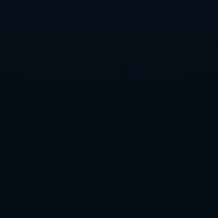
在安永佳的鼎力支持下，四川九牛将有望在中超赛场上不断突
破。在竞技水平提升的同时，球队的品牌价值也将显著增加，这
对于球迷的吸引力和赞助商的信任都是积极的促进。安永佳的职
业生涯理念以及对比赛的执着，将影响周围队友的表现，形成良
好的团队氛围。
#### 结语：福音未来的期待