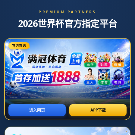
博主：Here we go！安永佳将加盟中超升班马
四川九牛