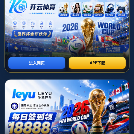
栏目：蓝鲸直播
发布时间：2026-07-07T07:29:31+08:00
**潜力无限：国际米兰与索默的合同延长计划**
近年来，国际米兰在欧洲足坛的表现愈发引人注目，而这背后不
仅仅依靠出色的战术和教练团队，还得益于不断更新和强化的球
员阵容。最近，有消息称**国际米兰（国米）**有意将与门将**
索默（Yann Sommer）**的合同延长一年，双方已达成口头协
议。这一举动标志着国米对这位瑞士门将的信任和期待。
*国际米兰自从引进索默后，该如何评价他的表现？*对于一名门
将，稳定性与反应速度是评价其能力的重要指标。索默的加入无
疑为国米的防线增添了重要屏障，其出色的扑救技术和比赛阅读
能力深受球迷和教练组的认可。在过去的赛季中，索默表现稳
健，不仅屡次上演精彩扑救，更是成为球队后防线的领袖之一。
国际米兰希望通过延长合同的方式，将索默的经验和技术继续保