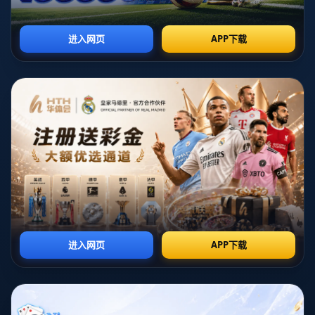
留在球队之中。此举并非无的放矢，事实上，不少顶级俱乐部都
采用类似策略来保持阵容的稳定。例如，曼联曾在德赫亚的合同
即将到期时，迅速与其续约，确保这位西班牙门将继续效力于球
队，成为后防线的中坚力量。
在如今竞技激烈的欧冠赛场上，一位优秀的门将往往是球队能否
走得更远的关键所在。国米的教练组显然看到了索默的潜力，希
望在接下来的赛季中，能够借助他的状态继续挑战更高的荣誉。
**索默的合同延长计划无疑是国际米兰未来战略布局的一部分，
是其雄心勃勃的愿景的体现。**
*进一步分析，有哪些潜在因素促使国米做出这种续约决定？*首
先是索默的经验和在关键战役中的从容不迫，这一点对年轻球员
有很好的示范作用。此外，在转会市场上寻找和培养一位与索默
同等水平且适应球队战术风格的门将，难度和经济成本都相对较