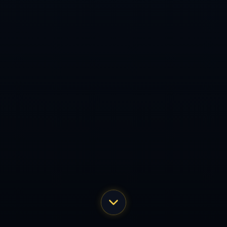
上一篇：死马当活马医 国足交锋澳大利亚与印尼 更像走过场？
下一篇：英超比赛一直吃败仗 曼联宣布开除主帅索尔斯克亚
Copyright 2024
蓝鲸直播-蓝鲸体育直播-NBA直播-足球直播
All
Rights by
蓝鲸直播
.