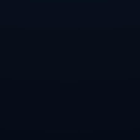
分。
掘金队的防守能力得益于他们在季后赛中建立的默契。例如，在
与其他球队的系列赛中，他们通过不断的沟通和配合，使得防守
更加紧密，并形成了有效的防线。此时，约基奇作为中锋不仅在
进攻端出色，并且还在防守端发挥了重要的作用。他利用自己出
色的臂展和灵敏的判断，**及时协防和封盖**，对对手的进攻形
成了有效的遏制。
### 赛季案例分析：掘金队的胜利之道