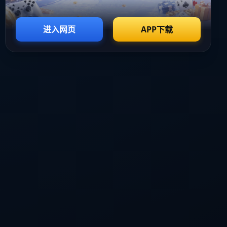
规模的阵容——382名杰出选手**，他们将在这场盛会中挑
资力度加大，各类体育项目得到了长足发展，从而提升了我国
斩获多枚金牌，为我国夺取了诸多荣誉。而这次，新的游泳健