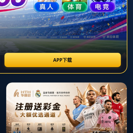
我国将派382选手出征杭州亚运 创历来最大参赛阵
栏目：蓝鲸直播
发布时间：2026-07-07T07:29:31+08:00