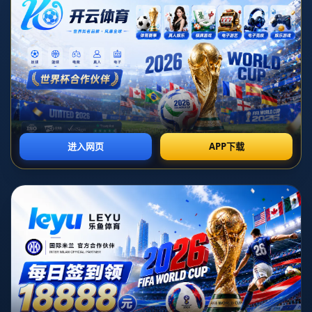
# 全员到齐！欧洲杯24队622人参赛名单出炉
随着欧洲杯的临近，足球迷们的期待已经持续升温。每四年举办
一次的欧洲杯不仅是各国球队的一场竞技盛会，也是球迷们的狂
欢节。近日，2024年欧洲杯的参赛名单终于揭晓，这一届有**24
支球队**、共计**622名球员**的参赛阵容引发了广泛关注。本
文将深入解析本届欧洲杯的参赛队伍及其阵容，为球迷们提供最
新的信息和预测。
## 参赛球队一览
本届欧洲杯共有24支球队参赛，包括传统强队如**法国、西班
牙、德国**和**意大利**，以及一些新兴力量。例如，**丹麦**
和**冰岛**曾在前几届欧锦赛中表现抢眼，给观众留下了深刻印
象。各国足球协会经过长时间的选拔与培育，终于得以将最优秀
的球员推向舞台。