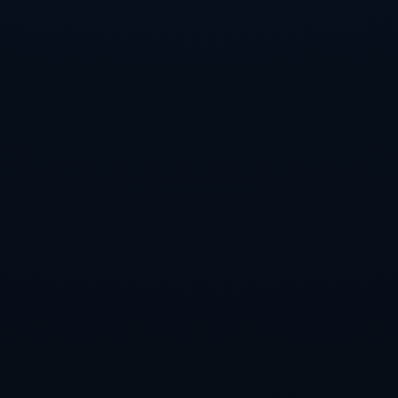
力上占据了一定的优势。而一些传统强队则更多地使用经验丰富
的老将，以求在比赛中游刃有余。例如，**意大利队**的阵容
中，结合年轻后卫与老将门将，使得防线既稳固又灵活。
## 重要案例分析
以**英格兰队**为例，近年来其足球水平显著提升，青训系统的
完善助力了年轻球员的快速成长。在2020年欧洲杯中，英格兰表
现出了出色的团队配合和战术执行力。本届欧洲杯，他们的阵容
在经历了磨合后，预计将更加默契。**英格兰队**的成功秘诀在
于他们对年轻人的大胆使用，同时也不忘吸取过往比赛中的教
训。
另一值得关注的球队是**葡萄牙队**，尽管面对年轻力量的强势
冲击，但他们依旧凭借**C罗**这样有经验的老将保持着高竞争
力。过去几届比赛中，C罗的存在不仅提升了球队的士气，还对