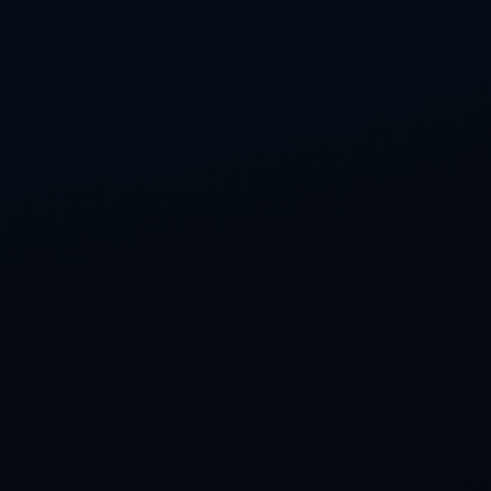
等多方面的深远考量。对于巴萨来说，确保加维这样的天才留