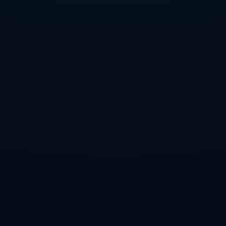
，巴黎圣日耳曼与姆巴佩的合同便是一大代表。这样的战略不仅可以保障
中的发展更加顺畅和高效。
化意义亦不容忽视。巴塞罗那俱乐部拥有庞大的全球球迷基础，而加维作为
多青年球员加入巴萨青训，从而形成良好的足球文化和传承。