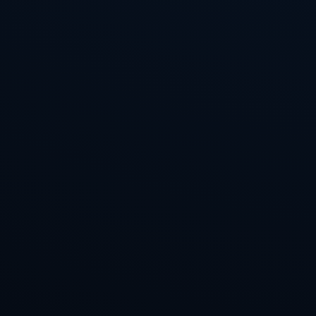
不少欧洲豪门球队都采取了类似的年轻球员长约策略。例如
场推广。长约带来的稳定感和归属感，使得球员在职业生涯
**市场、声望与文化的结合**
加维续约至2029年，除了在竞技层面的考量，其商业和文
俱乐部的市场价值和国际声望。同时，他的成长也将激励更