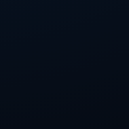
球队对于年轻才俊的使用权，也能有助于球队的品牌建设和市
巴萨青训体系的代表，将他的形象与品牌相结合，无疑会提升