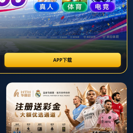
斯基拉：加维接近与巴萨续约到2029年
栏目：蓝鲸直播
发布时间：2026-07-07T07:29:31+08:00
星加维（Gavi）便是其中的佼佼者。根据斯基拉的报道，他即将与巴塞
决定。本文将深入探讨加维续约的背景及其对巴塞罗那的潜在影响。
场上表现，很快赢得了球迷和教练的喜爱。这位年轻球员在场上表现出的
，这使得巴萨管理层对他的未来充满期待。