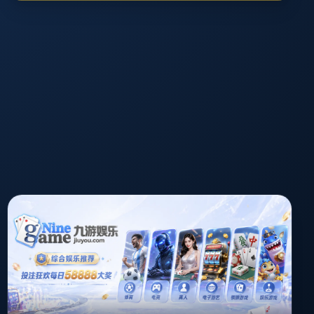
罗那续约至2029年，这不仅对他个人的职业生涯是一个重要
冷静与智慧，仿佛让人看到了昔日哈维和伊涅斯塔的影子。他