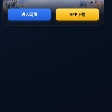
。在当前足球市场竞争日益激烈的背景下，确保像加维这样的
战术规划时间。同时，这一决定也极大地激励了加维，让他能