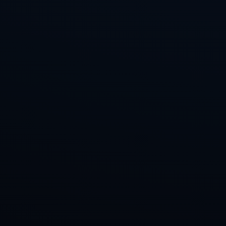
通过对加维与巴塞罗那的续约进行分析，可以看出，这一决
在阵中，是他们迈向长期成功的重要一步。