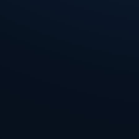
在分析这次转会的意义时，必须要关注坎塞洛本人的实力及其
球。他的多面性和高效的比赛阅读能力使得他成为场上不可多
此次转会也折射出曼城和利雅得新月迥异的战略考量。对于曼
样经验丰富并踢过多项顶级赛事的选手，势必能提升球队的国