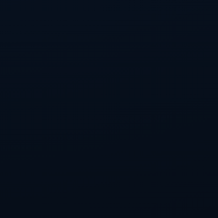
新的市场趋势。这种趋势的背后，是中东俱乐部凭借雄厚的财
能够更灵活地布置自己的赛季规划和青训体系。