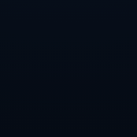
，也是各个俱乐部基于自身发展战略进行的一次互惠选择。在这一过程中，
和欣赏度。
业复杂性，同时也能感受到球员个人职业生涯的多样化发展道路。在未来