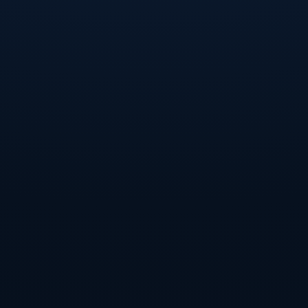
在球队中的作用。作为一名全能型**后卫**，坎塞洛不仅在防守端展现
得的***全能球员***。在曼城的多个赛季里，坎塞洛帮助球队稳固后防
城而言，适时调整**阵容结构**，为球队注入新的动力是俱乐部长久保
际形象和实力。通过这一转会，新月不仅在竞技上得到提高，更是一种**