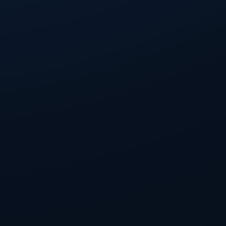
出色表现，而且在进攻中也能贡献不俗的助攻和关键时刻的进
的同时，增加了边路进攻的深度。
持竞争力的重要方法之一。而对利雅得新月，获得像坎塞洛这
*品牌推广策略***，有助于吸引赞助商和增加品牌价值。