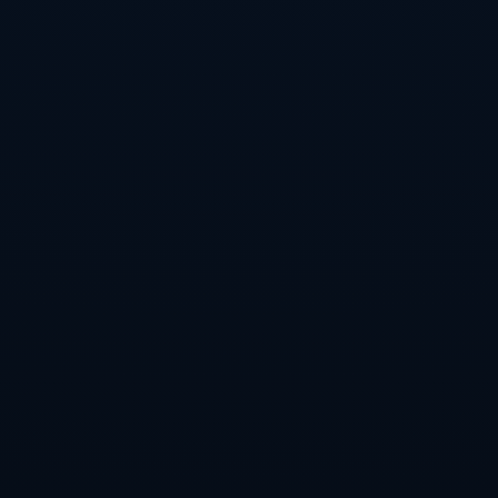
机制，让新老球员均获得了充分的比赛机会，这不仅对于球队整
体成绩的提升有着长远意义，也展现出曼城在联赛多线作战中的
雄厚实力。