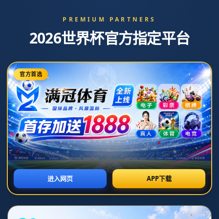
英联杯-努内斯处子球多库破门 曼城2-1沃特福
德