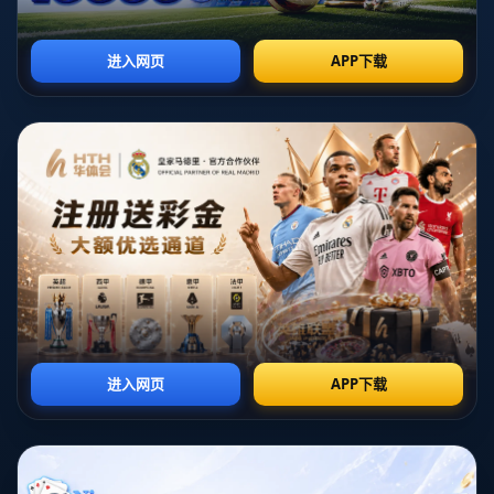
**多库的突破**：作为曼城队中最具速度和冲击力的球员之一，
多库在比赛中的表现同样令人称道。他通过自己灵巧的脚下技术
和强劲的爆发力，不仅得分，还给对手带来了巨大的防守压力。
多库的进球不仅是战术的成功，也是个人能力的最佳展示。这种
**快速反击**的能力使得曼城在比赛中始终保持战术上的主导
权。