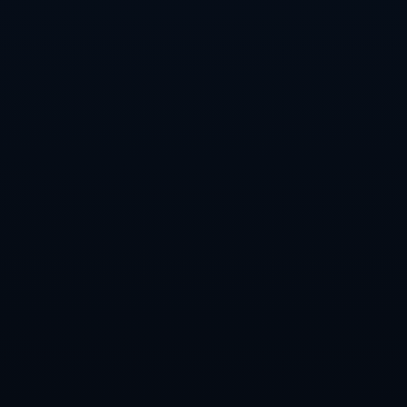
从这场比赛来看，曼城不仅在联赛中保持了强势的竞争力，也在
英联杯中展现了多元而富有层次的战术体系。**年轻球员如努内
斯和多库的突出表现**，不仅为球队的胜利立下汗马功劳，也预
示着曼城未来显而易见的持续竞争力。对于渴望在未来赛季中继