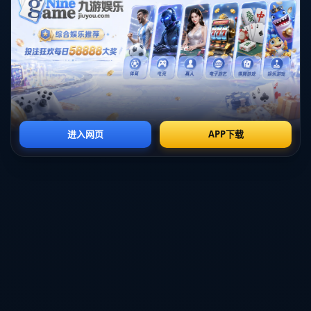
**沃特福德的挑战**：尽管面对强大的对手，沃特福德在这场比
赛中表现出了不屈不挠的精神。他们通过顽强的防守和积极的拼
抢，多次给曼城的后防线制造麻烦。纵使在这场比赛中未能取
胜，但球队的韧性和整体协作能力也是值得肯定的。而这种不放
弃的精神或许正是他们在联赛中更进一步的动力。
**战术分析**：瓜迪奥拉在这场比赛中依然展现出他对于战术布
置的**深厚造诣**。通过对中场的控制和对节奏的调节，曼城在
比赛大部分时间内都保持着对场上局势的掌控。主教练通过轮换