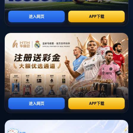
得了更多的关注。
**跨界的庆祝动作**
在世界体坛中，C罗的跳跃旋转和姆巴佩的滑跪庆祝动作已经成
为了经典。虽然这些动作起源于足球，但在张帅和搭档晋级后，
这些动作被赋予了新的意义。选择这些动作的原因或许在于它们
象征着**力量、速度与激情**，与网球比赛的**竞技精神**不谋
而合。通过这样的跨界庆祝，张帅不仅在展现自信，也在向其他
体育项目致敬，营造了一种团结的氛围。
**网球与足球的交汇**
尽管网球和足球是完全不同的两项运动，但它们之间的共通点在
于对速度、灵活性和精神毅力的要求。张帅和搭档选择足球运动
员的庆祝动作，也许是在表达她们对这种**共同品质**的认可和
欣赏。此外，体育项目之间的互动和融合，也有助于吸引更广泛