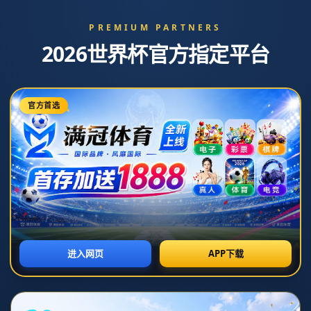
张帅晋级美网女双四强后 与搭档做出C罗姆巴
佩庆祝动作