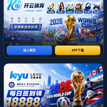
栏目：蓝鲸直播
发布时间：2026-07-07T07:29:31+08:00
**张帅晋级美网女双四强后，与搭档做出C罗姆巴佩庆祝动作：
网球与足球的跨界激情**
在体育赛场上，很少有时刻能够像庆祝动作那样让观众振奋。在
2023年美国网球公开赛中，中国网球选手张帅与她的搭档成功晋
级女双四强，在赛后两人以C罗和姆巴佩的经典庆祝动作吸引了
众多体育迷的关注。这不仅是对胜利的庆祝，也是一种体育精神
和多元文化的融合。
**突破性的胜利**
晋级女双四强是张帅职业生涯中的一个重要节点。与搭档携手合
作，她们在比赛中展示了绝佳的默契和高超的球技。赛程的每一
局都扣人心弦，而晋级的那一刻成为了赛场上的亮点。这样的表
现不仅是对张帅个人能力的肯定，也为中国网球在国际舞台上争