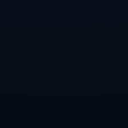
**结语**