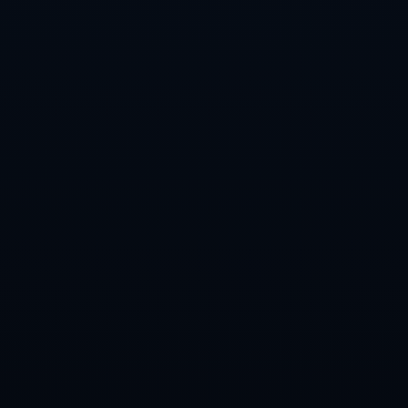
巴萨的积极开局是所有球迷所希望看到的，但国际比赛日带来的
伤病隐忧却不容忽视。通过分析国家队赛事对俱乐部的影响，我
们可以看到，如何在球员健康和竞技需求之间找到平衡，将是未
来巴萨以及其他顶级球队必须解决的重要问题。加强与国家队的
合作，合理管理球员的比赛出场将是成功的关键。