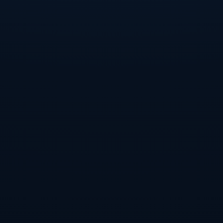
赛季关键时期缺席。例如，在去年的某国际比赛周后，巴萨主力
边后卫阿尔巴因肌肉拉伤休战数周，直接影响了球队在后续联赛
中的防守表现。这种情况不仅对球员本人造成了生理和心理上的
负担，同时也影响了球队的整体战斗力。
**前加泰议员的观点**
前加泰议员卡洛斯·普伊格德蒙特对这一现象表示了深切的关
注。他指出，频繁的伤病问题不仅影响俱乐部正常运营，还对国
家队和俱乐部之间的关系产生了负面影响。他建议，俱乐部应与
国家队协商，合理安排球员的出场时间，确保他们的身体状态始
终保持在最佳水平。
**积极应对的措施**