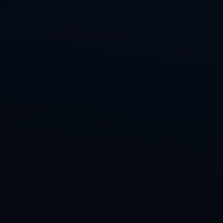
**总结**
对于沙欣和其他职业运动员来说，去马德里比赛并不仅仅是为
力，成为了运动员成长与突破的舞台，也是他们不断挑战自