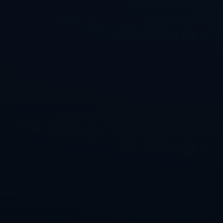
*以梅西与马德里的比赛为例，足以说明这座城市的魅力。*
示了卓越的球技，还常常凭借精准的战术意识和冷静的心理