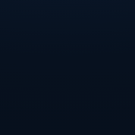
种强大不仅体现在技艺上，更在于对方出色的战术安排和随机应变的能力
不仅是一场比赛，也成为了学习和成长的机会。