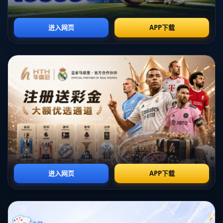
在全球足球的版图上，托马斯·图赫尔这个名字已经成为了技战
术革新的代名词。而如今，这位德国名帅或许将迎来职业生涯中
的新篇章，那就是执掌**英格兰国家队**的教鞭。根据足球记者
法尔克的报道，图赫尔目前正与英格兰足总就接手国家队主帅一
职进行深入谈判。这一消息引发了业内外的高度关注，也让我们
不禁期待：图赫尔的执教风格能否为英格兰足球注入新活力？
**托马斯·图赫尔：名帅之旅**
托马斯·图赫尔的执教履历堪称辉煌。无论是在德甲的美因茨和
多特蒙德，还是在法甲的巴黎圣日耳曼，他都以超凡的战术智慧
和敏锐的战略视角著称。在切尔西执教期间，他更是迅速带领球
队问鼎**2020-2021赛季的欧冠冠军**，使他在国际足坛声名鹊
起。他的成功不仅依赖于出色的战术布置，还在于他擅长激发球