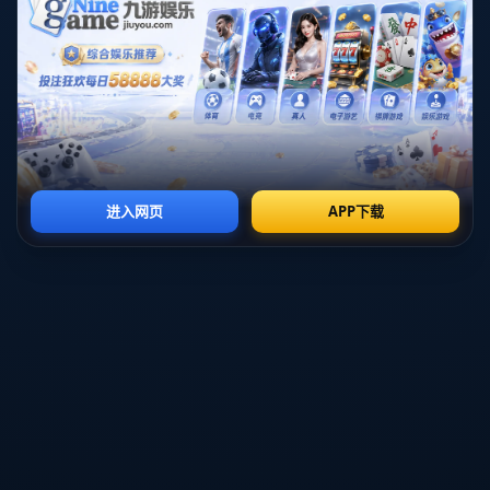
### 比赛激战
开场后，双方都展现了极强的竞技状态。奥萨苏纳借助主场优势
一度占据场上主动，他们频频组织进攻，试图率先打破僵局。然
而，莱加内斯并不示弱，他们在防线上的顽强表现成功抵挡住了
奥萨苏纳的多次冲击。
比赛进行到上半场第30分钟，**胡安-克鲁斯的灵光一现**为奥
萨苏纳赢得了领先的机会。他在对方禁区前沿的一脚漂亮远射直
挂球门死角，让对方门将望尘莫及，这一进球不仅点燃了全场球
迷的热情，也提升了奥萨苏纳的士气。
### 莱加内斯的顽强反击
尽管一球落后，莱加内斯并没有气馁。在领先后的奥萨苏纳略显
保守，给予了莱加内斯反扑的空间。**下半场莱加内斯通过换人
调整**，特别是加快了中前场的配合速度，逐渐扭转了场上的局