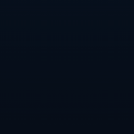
### 关键人物分析