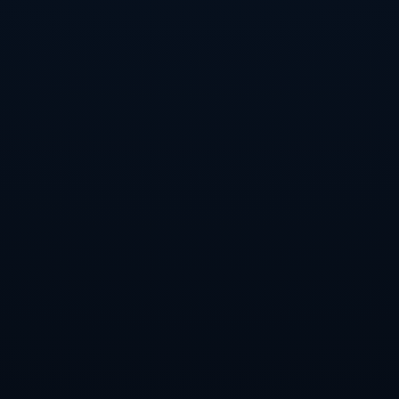
若塔**为利物浦首开纪录，用他精准的射门为球队奠定了领先优势。不久
梅西”的球员，再次用他无可挑剔的技术和速度撕开对手防线。他灵巧的突破
们采取了高位压迫的策略，以此来压制**西汉姆联**的出球路线，同时在中
形成威胁。面对利物浦严密的防线，他们的进攻始终难以突破。而在防守端