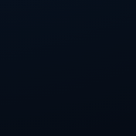
之后，他又凭借绝佳的跑位和敏锐的门前嗅觉，再次将皮球送
与果敢的射门，帮助利物浦扩大了领先优势，加固了比赛胜
场区域控制对手。**若塔**与**萨拉赫**的灵活跑动和
，西汉姆联则显得稍显薄弱，多次让利物浦球员有机可乘。