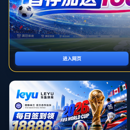
**利物浦大胜西汉姆联：若塔双响，萨拉赫再显神威**
在英联杯的一场关键比赛中，**利物浦**以**5-1**的
球迷心目中的地位。本文将带您深入解析这场精彩对决以及
### 前言
每当利物浦与西汉姆联碰面，总能激起无限的期待与关注。这场
朽之势拿下胜利的呢？