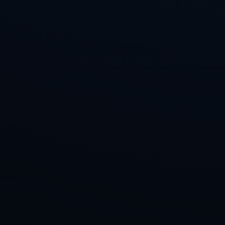
### 案例分析：若塔与萨拉赫的合作
这场比赛中，若塔与萨拉赫的默契配合为球队带来了巨大优
中。二人的成功，不仅是个人能力的体现，更是团队协作的
### 结语
通过这场比赛，利物浦展示了他们在英联杯中的雄厚实力，以及
着赛季的推进，利物浦将继续朝着更高的目标迈进，而球迷