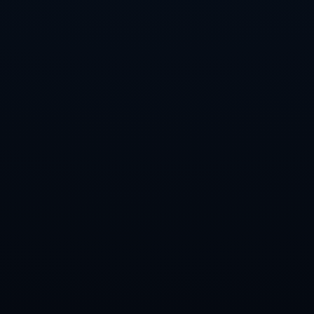
势。他们在禁区内的配合使得对手难以防范，创造出了多次射门良机。这
完美演绎。
在关键赛事中奋力拼搏、力求胜利的决心。**若塔**与**萨拉赫**
们也将满怀期待地见证他们的每一个精彩瞬间。