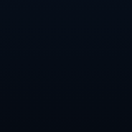
**关键词：**在探讨*合同纠纷*与*财务管理*的过程中，我们必
须认识到，确保外援权益不仅是维护球员自身利益的表现，更是
提升俱乐部国际声誉的重要途径。*成都蓉城*若希望继续吸引高
水平外援，就必须在此类事件中保持开放、诚实的态度，并迅速
解决问题。