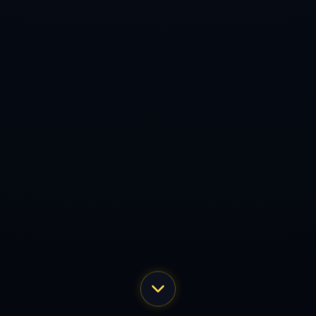
同时，随着中国足球水平的不断上升，*完善俱乐部的管理机制
*、加强合同的透明度以避免*奖金争议*，对于整个行业的健康
发展而言至关重要。只有这样，才能确保*外援球员*对中国联赛
的信任，进而推动更多竞技水平更高的球员加盟。
**结尾的延伸：**此次事件为其他俱乐部敲响了警钟，如何在吸
引外援的同时保障其合法权益，将是未来发展的重要课题。通过
加强对*合同条款*的重视与执行，以及提高俱乐部的*财务透明
度*，中国足球市场才能更加健康有序地成长。
上一篇：官方：巴萨已为前锋保-维克托在西甲注册
下一篇：阿尔瓦雷斯社媒致敬迪马利亚：你的奉献将永载阿根廷足坛史册
Copyright 2024
蓝鲸直播-蓝鲸体育直播-NBA直播-足球直播
All
Rights by
蓝鲸直播
.