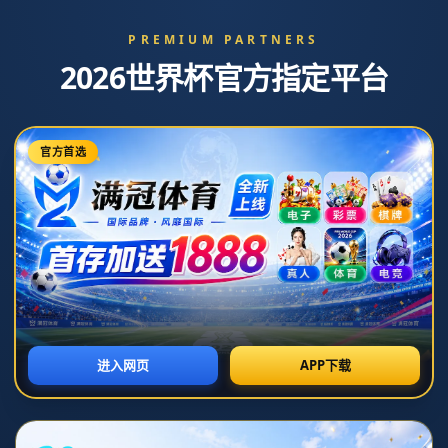
前成都外援理查德：成都蓉城仍拖欠我奖金
栏目：蓝鲸直播
发布时间：2026-07-07T07:29:31+08:00