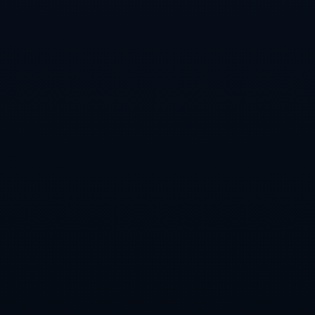
效的反击取胜。他以这种方式收获了欧冠冠军，这一成功**平息
了外界的质疑**，同时也说明了他的战术适应性以及对细节的关
注。
对于英格兰队而言，图赫尔的到来无疑是一个**新篇章的开启
**。他是否能复制在切尔西的成功，有待时间检验。然而，对于
图赫尔执教风格和理念的期待，无疑为英格兰队提供了一股新的
活力。
**结语**
总之，图赫尔即将掌舵英格兰队的消息，无疑在全球足球界掀起
了一股热潮。球迷和分析人士都在翘首以待，期待这位**足坛名
帅**能为英格兰带来新的荣誉。同时，这也是英格兰队在世界舞
台上再次展示实力的重要契机。无论结果如何，这一选择都将对
球队未来的发展产生深远影响。