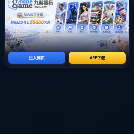
**图赫尔为英格兰队带来的新契机**