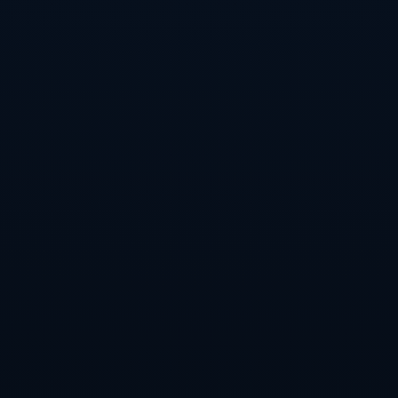
英格兰足球队一直以来被称为“欧洲劲旅”，但距离捧得大赛奖杯
已多年。选择图赫尔作为主帅，预示着英格兰队将进行**大刀阔
斧的变革**。图赫尔擅长根据对手的不同特点制定策略，尤其是
在防守和进攻端都能因地制宜。这种灵活的战术布置，无疑是英
格兰队所需要的。
近年来，英格兰队阵容日趋年轻化，拥有如哈里·凯恩、莱斯等
一批优秀球员。然而，球队在大赛关键时刻总是难以突破。这正
是图赫尔可以发挥作用的地方。他以往在培养年轻球员方面的成
功经验，将有助于**激发英格兰队的潜力**。图赫尔的执教哲学
强调团队合作和快速反应，辅以严谨的比赛纪律，这些特质都将
是英格兰队取得突破的关键。
**成功案例分析：从切尔西到英格兰**
可以对比图赫尔在切尔西队的成功案例。切尔西在2020-2021赛
季半途换帅，图赫尔接管后，迅速稳住局面，以强悍的防守和高