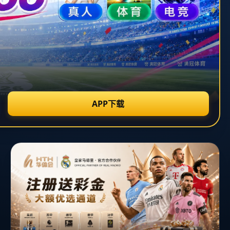
皇家西班牙人足球俱乐部球员拉索将结束他的鹦鹉生
栏目：蓝鲸直播
发布时间：2026-07-07T07:29:31+08:00
别的时刻**
涯的转折。皇家西班牙人足球俱乐部的球员拉索，即将结束他与“鹦鹉军
坚力量。他的出色表现和对球队的贡献，使他在球迷中享有极高的声望。
的象征人物，更让他为球队的历史写下了浓墨重彩的一笔。
的打击。然而，**每一个球员都面临职业生涯的新阶段**。拉索可能考