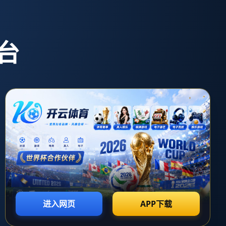
简介
产品中心
新闻中心
联系方式