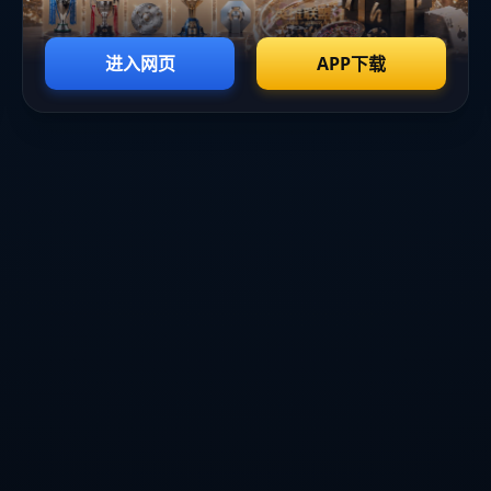
联赛的球队，以拓展自己的职业生涯。
重大损失。球队需要迅速找到合适的替代者，以填补他留下的空缺。在足
适应期；而拜仁慕尼黑在莱万多夫斯基离开后，也面临锋线重组的局面。