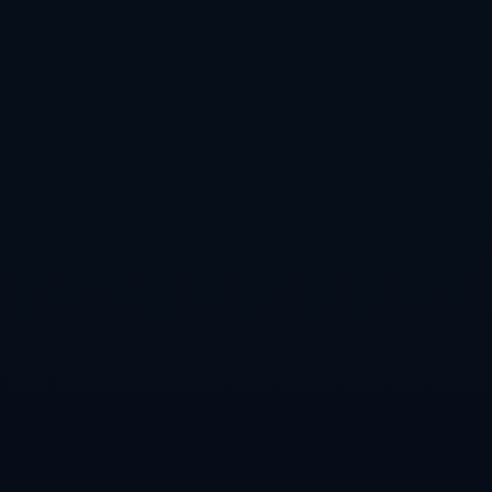
苏迪曼杯不仅仅是比赛的较量，更是各国羽毛球运动发展的一个
重要里程碑。每一场比赛不仅展示了选手的竞技水平，更带来了
文化的交流和碰撞。未来，羽毛球迷们将进一步见证这些顶尖选
手的成长和国家队伍的持续进步。在这些激烈竞逐中，无疑会有
更多精彩故事上演。