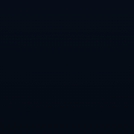
响。对于亚特兰大来说，在面临强敌阿申纳时能够保持不败，彰显了其在
时，也面临着在后续比赛中确保小组出线的压力。