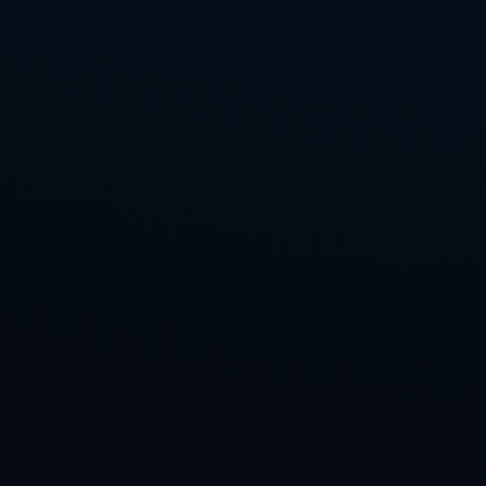
**实际案例分析：首战对小组赛的影响**
本场和局对两支球队在小组赛中的前景来说，有着不同的影
而言，此次客场逼平对手，意味着他们在手握一个积分的同