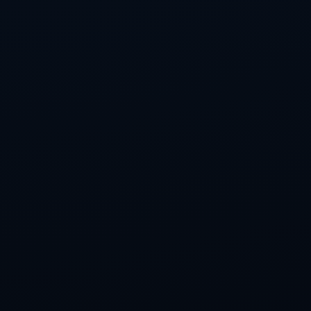
欧冠赛场上的竞争力，将为后续比赛树立信心。而对于阿申纳