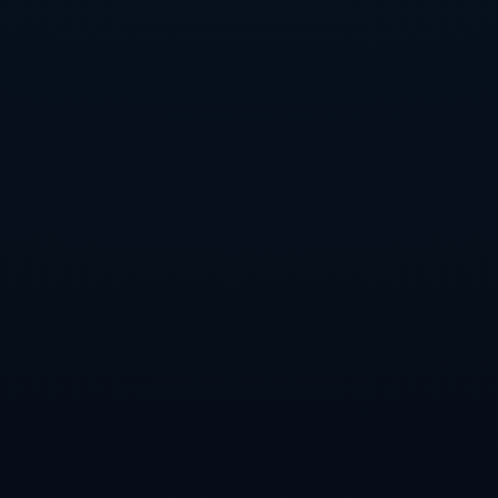
。在面对亚特兰大的比赛中，阿申纳展现了其**稳健防守与快速反击**
，阿申纳的表现展现出他们在应对高压下冷静处理球的能力。
兰大中场核心与阿申纳年轻新星的对位成为整场比赛的*亮点之一*。两位
，也验证了双方在欧冠赛场上竞争的能力。