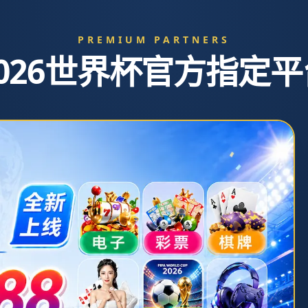
网站首页
公司