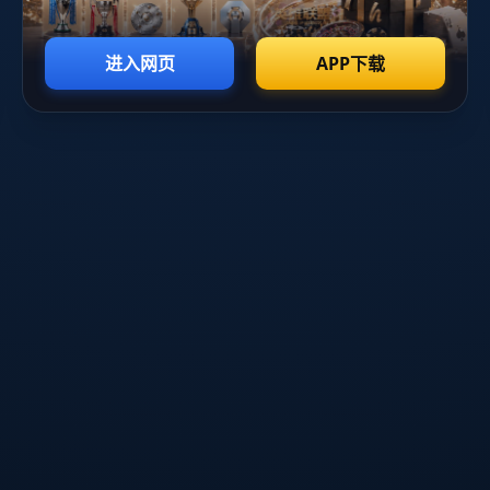
的进攻和严密的防守，逐渐成为意甲和欧冠赛场上的劲旅。本场比赛中，亚
度，频频威胁阿申纳的后防线。