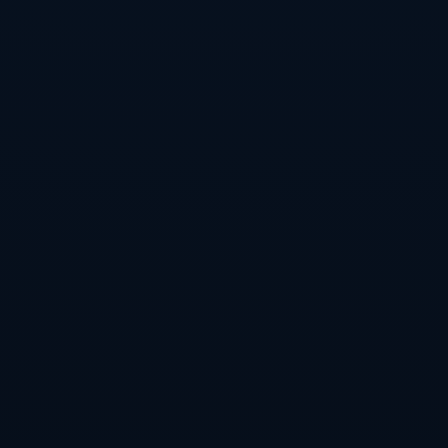
贝拉接受采访时表示：“我和格列兹曼的关系一直很好，我们在
场外也保持联系。我**非常希望**有一天能在洛杉矶FC与他并
肩作战。”这个愿望不仅仅是球场上的合作，更意味着二人在彼
此生活和职业发展的进一步融合。