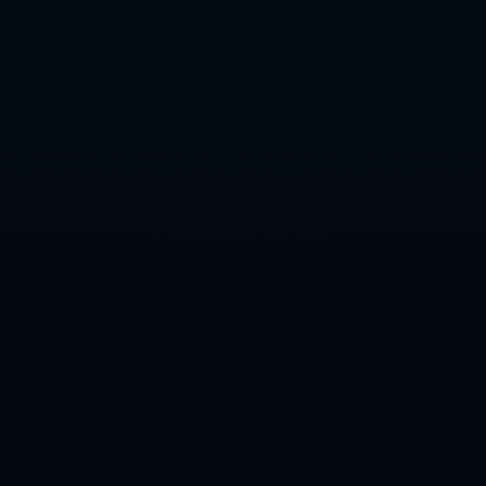
如果格列兹曼能够追随这样的脚步，他将为洛杉矶FC和整个联
盟带来新的能量和市场效应。*这种现象*不仅验证了国际球员在
大联盟发展的潜力，也为未来更多欧洲球星的转会提供了借鉴。
**贝拉的展望与期待**
贝拉之所以对这个可能性的实现充满期待，不仅源于两人间的私
交，更因为他对球队和联赛发展的深刻理解。他深知，像格列兹
曼这样的球员不仅能在场上带领球队走向胜利，还能在场外为俱