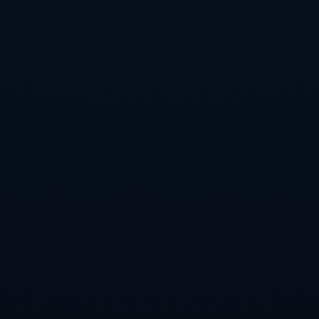
了兴趣。英力士集团，无疑是其中一个实力雄厚的竞争者。
**英力士集团的雄心**
英力士集团是一个综合性企业，以其在足球产业中的投资闻名。
该集团已经拥有多家欧洲顶级俱乐部，并希望通过增加知名教练
来提升旗下球队的整体水平。**然而，正如罗马诺报道的那样，
英力士集团目前尚未与滕哈格进行正式接触**。这意味着尽管存
在传闻，但实际的接洽还未实现。