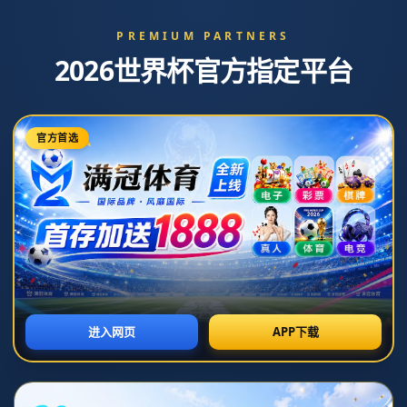
罗马诺：英力士集团还没有正式联系滕哈格，
他在率队备战比赛