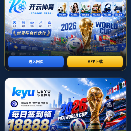
栏目：蓝鲸直播
发布时间：2026-07-07T07:29:31+08:00
**前言**
在国际足坛，俱乐部与教练之间的动态总是备受关注。最近，关
于滕哈格是否会离开现任球队，加入英力士集团旗下某支球队的
传闻甚嚣尘上。然而，根据知名足球记者罗马诺的最新消息，**
英力士集团还没有正式联系滕哈格**。这一情况让不少球迷和业
内人士开始猜测，滕哈格的下一个去向究竟会在哪里。本文将深
入探讨事件背后的可能性以及其对足坛的潜在影响。
**滕哈格：稳健的战术大师**
**滕哈格**自从执教以来，以其独特的战术体系和细致的球员管
理闻名于世。在他的带领下，现任俱乐部成功在多个赛季中取得
了卓越的成绩。他的执教风格强调控球和快速传递，并且十分注
重团队协作，这使得他在教练圈中拥有了极高的声望。