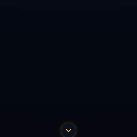
**球迷的期盼与担忧**
球迷们对滕哈格的动向充满了期待和担忧。很多人希望这位**战
术大师**能够继续留在现任球队，带领他们走向更多胜利。然
而，如果滕哈格真的加入英力士集团，无疑将给足坛带来新的变
化和挑战。
目前，关于滕哈格的未来尚无定论。但可以肯定的是，无论他选
择留守还是转会上任，都会对足坛格局产生深远影响。球迷们在
关注传闻的同时，也将继续期待他在赛场上带来的精彩表现。
上一篇：库尔图瓦谈被马竞球迷扔老鼠：有时他们做得太过分了
下一篇：全红婵哥哥红西装惊喜现身 看妹妹夺冠激动落泪
Copyright 2024
蓝鲸直播-蓝鲸体育直播-NBA直播-足球直播
All