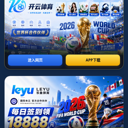
栏目：蓝鲸直播
发布时间：2026-07-07T07:29:31+08:00
**梅西：足球场上的传奇，让世界为之惊叹**