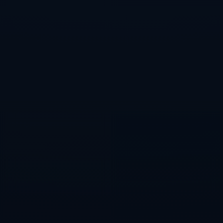
本次比赛中的“三射两传”不仅是梅西个人能力的证明，也让转会
后初期的质疑声不攻自破。正如安东内拉所言，梅西不仅是俱乐