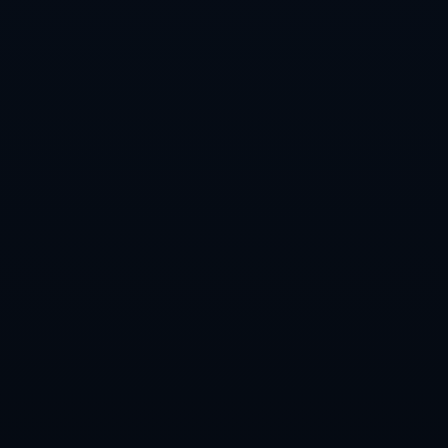
部的重要资产，更是足球历史上的不朽传奇。不少粉丝和专家都
认为，他在对团队的贡献和个人成就方面，是无可争议的“最
佳”。
在分析梅西的成功时，我们不妨看看其对手的评价和赞美。**瓜
迪奥拉**在谈及梅西时曾表示：“他是我见过最出色的球员。”这
种来自顶级教练的肯定，更为梅西的成就增添了可信度。通过与
其他伟大球员进行对比，人们更能理解为何梅西被屡次称为“有
史以来最好的球员”。