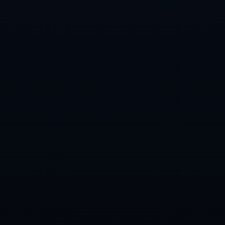
上一篇：骆建佑勇闯印尼公开赛决赛 决战“师父”安赛龙
下一篇：每体：德容还需时间调整，弗里克为他制定一个逐步恢复的计划