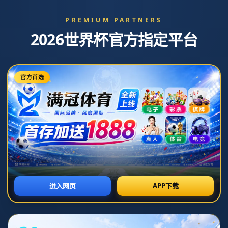
莫雷托：德容仍未对新合同作出回应，巴萨对
他的想法一无所知