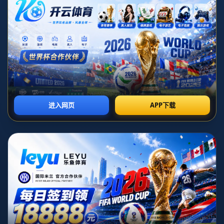
**波特谈埃文斯：时机比速度更重要**
在现代快节奏的生活中，我们常常追求速度，把它视为通向成功
的金钥匙。然而，迈克尔·波特（Michael Porter）的智慧却令我
们重新审视这一观点。他在谈及知名篮球运动员埃文斯时，提出
“时机比速度更重要”的见解，在很多领域中引发了深思与讨论。