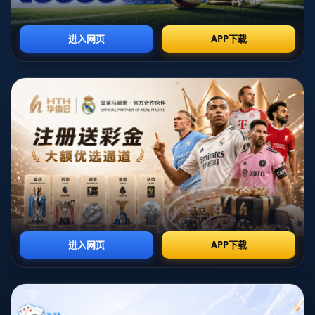
**把握时机，成就高效**
波特先生的观点强调了一个重要的商业哲学：并非所有迅速行动
都会带来正面效果。有时候，**停下来思考，选择最佳时机采取
行动**，能比盲目竞速更能带来持久的成功。这一理念不仅适用
于竞技体育，也同样适用于商业策略和个人发展。