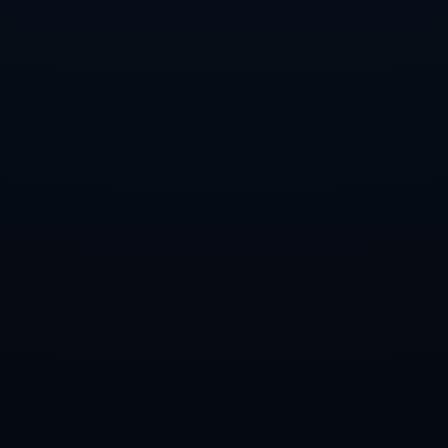
的战术路线**，引进一位经验丰富的后卫显得尤为重要。朗格莱
的到来不仅能够为球队提供立竿见影的帮助，同时也为俱乐部的
未来发展增添了底气。
**四、经济因素：合理的投资与球员价值**
在任何转会中，经济因素都扮演着不容忽视的角色。对于马竞来
说，尽管在引援方面投入不小，但他们一直追求一种**经济稳定
与竞技实力并重的平衡**。购买朗格莱不只是为了眼前的战略需
要，更是着眼于未来几年，甚至更长远的发展。但相较于其他天
价球员，朗格莱的市场价值与能力极其匹配，使得其成为马竞在
挑选后卫时的**“性价比之选”**。
**五、结论：从中透视的转会哲学**
朗格莱的可能加盟，以及克里斯滕森的伤退表面上看似无关，但
其中却暗含着现代足球转会逻辑的深刻哲学。即便在风云变幻的
球市背景下，精明的运作和冷静的策略依然是获得成功的重要基