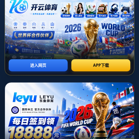
栏目：蓝鲸直播
发布时间：2026-07-07T07:29:31+08:00
**罗马诺：克里斯滕森受伤不会影响朗格莱加盟马竞**
在当今足球转会市场，球员的动向经常牵动着俱乐部乃至球迷的
心。而近日，知名足球记者罗马诺的一条消息再次成为焦点。他
提到，尽管巴塞罗那的后卫克里斯滕森因伤倒下，但西甲豪门马
德里竞技仍然对朗格莱的加盟充满信心，并认为这起转会不会受
到阻碍。那么，这一动态到底意味着什么？在转会运作频繁的时
机，马竞为何仍然笃定追求朗格莱？