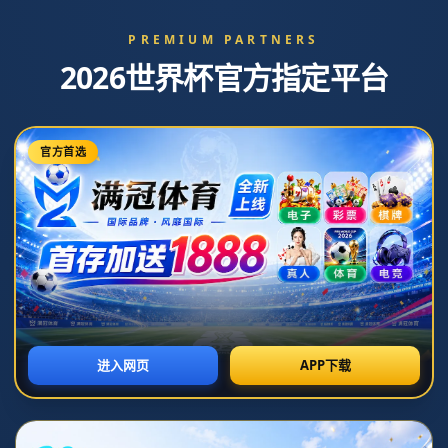
斯基拉：阿森纳有信心完成从皇家社会签下梅
里诺的交易