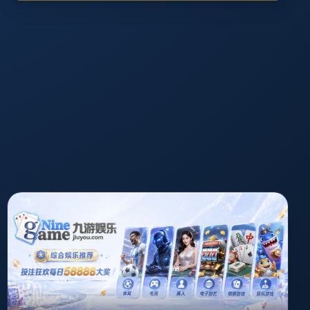
在足坛
备受关注。近日，传奇球员马特乌斯在一次采访中表示：“克