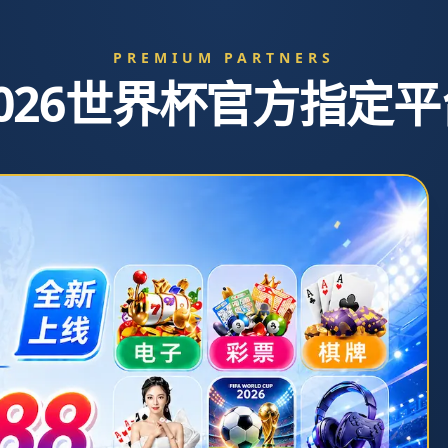
网站首页
公司