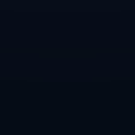
巅峰。他充分利用球队现有资源，引进合适的球员如萨拉赫和范戴克，逐步
浦的成功故事是克洛普执教理念最有力的说明。