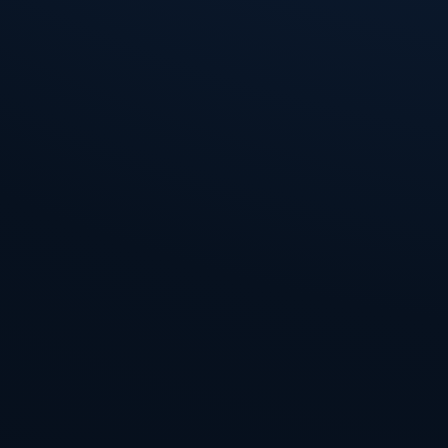
马特乌斯的评价并非空穴来风。克洛普的成功不只体现在奖
华。他不仅赢得了英超、欧冠等顶级联赛和赛事的荣耀，还