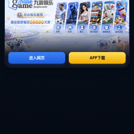
价值的年轻球员，而非过于依赖经验型的“老将”。
**市场与决策背后的分析**
佛罗伦萨此次拒绝免签罗贝托，而选择理查德森，不仅仅是简单
的买卖行为，而是对长期发展和短期需求的权衡。近年来，许多
俱乐部通过引入年轻球员获得了显著的战绩提升。*例如，德甲
的多特蒙德一直以来以培养年轻人为核心，常年保持竞争力，也
为其他俱乐部树立了榜样*。另一方面，佛罗伦萨考虑到罗贝托
可能的高薪资要求和状态的不可预知性，选择了与其无缘。
**关键词在决策中的作用**
在足球俱乐部的管理中，**"战略规划"**和**"球队未来"**是常
被提及的关键词。佛罗伦萨在本次转会操作中显示出的正是**对
未来的清晰规划**。他们关注的不仅仅是眼前的战绩，更是几年
后的竞争力。这也与现代足球俱乐部管理趋势相吻合，越来越多