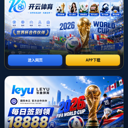
栏目：蓝鲸直播
发布时间：2026-07-07T07:29:31+08:00
**在当前的足球转会市场，动态变化频繁，各队伍都在积极寻求
最佳的阵容组合。近日，有关佩杜拉的一则消息引发了广泛关
注：佛罗伦萨不会免签罗贝托，而理查德森即将接受体检。这个
消息背后，隐藏着俱乐部在球员引进策略上的深刻考量。**
**佛罗伦萨的转会政策**
佛罗伦萨作为意甲一支历史悠久的球队，其转会政策常常引发球
迷和专家的讨论。尽管“免签”是一种节约成本并获取经验丰富球
员的好策略，但佛罗伦萨在罗贝托的选择上却显得十分谨慎。**
罗贝托，这位在欧洲赛场有较高声誉的球员**，对任何球队来说
都是一笔重要的财富。然而，佛罗伦萨综合考虑了**球员的年
龄、薪资要求及长远的团队建设**，决定不采用免签的方式。
**理查德森引进的战略决策**