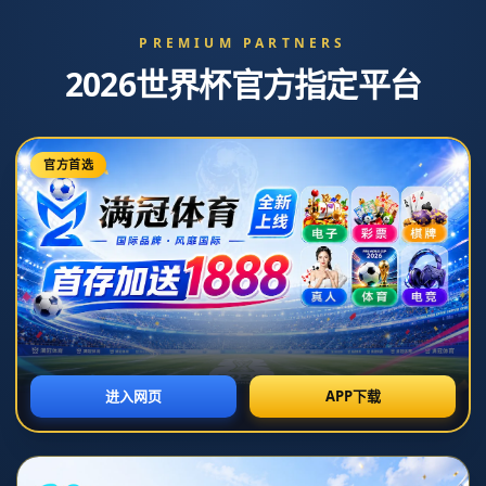
佩杜拉：佛罗伦萨不会免签罗贝托；理查德森
即将接受体检