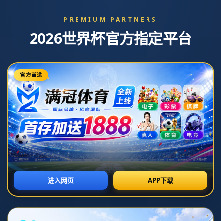
阿拉维斯vs皇家贝蒂斯全场数据：射门数5-
15，射正数1-3