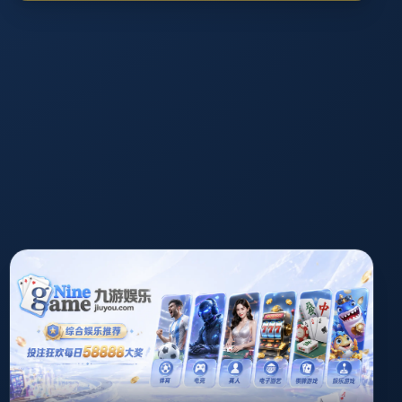
然成为球队中不可或缺的一部分。本文将带您深入了解这位年轻球