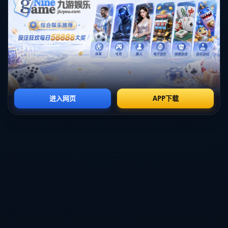
能性。
**股四头肌受伤解析**
股四头肌是大腿前侧的关键肌肉群，它的损伤会严重影响运动员
的**跑动和突然加速能力**。这种类型的损伤在足球运动中较为
常见，一方面是由于高强度的比赛节奏，另一方面也可能与运动
员的体能储备和肌肉力量有关。股四头肌的恢复时间与损伤程度
直接相关，皇马的医疗团队将努力确保米利唐健康、安全地重返
赛场。
**皇马近期的伤病趋势**
米利唐并不是本赛季皇马唯一的伤号。今年皇家马德里的**伤病
名单上**还包括其他几位主力球员。他们的缺席，迫使教练组频
频调整阵容和战术。频繁的伤病潮让人们开始思考，是否是训练
强度过高或赛程密集导致球员们的身体负担过重。