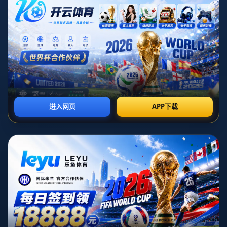
栏目：蓝鲸直播
发布时间：2026-07-07T07:29:31+08:00
**又伤一个！皇马官方：米利唐左腿股四头肌受伤**