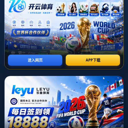
栏目：蓝鲸直播
发布时间：2026-07-07T07:29:31+08:00
**新加坡超级足球联赛：精彩对决，**_新潟队与芽笼国际队以2
比2握手言和_
在本赛季新加坡超级足球联赛的一场引人注目的对决中，新潟队
与芽笼国际队展开了一场激烈的较量，以2比2的比分结束。这场
比赛不仅让球迷看到了双方球员的高超技艺，也凸显了新加坡联
赛中竞争的白热化。新潟和芽笼国际持续的激战让观众如痴如
醉，也引发了人们对于这两支球队未来表现的更多期待。