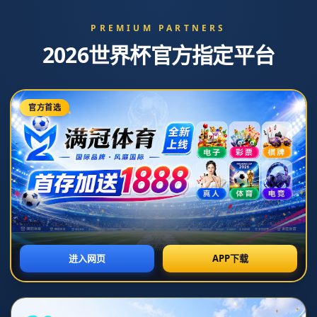
新加坡超级足球联赛：新潟队2比2踢和芽笼国
际队