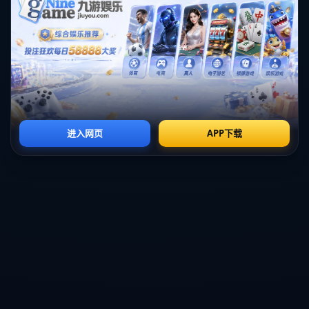
平。
下半场开始后，两队继续互不相让，新潟队再次利用速度优势突
破对手防线，将比分改写为2比1。然而，芽笼国际队坚定不移，
利用中场核心的调度与控制，再次在比赛临近尾声时通过角球机
会追平比分。这场比赛不仅展示了双方的球技，也让球迷看到了
球员们求胜的决心和韧性。
分析此次新潟队与芽笼国际队的比赛可以发现：_新的战术变化_
对于比赛结果起到了关键作用。**新潟队**在前锋线上安排了一
名年轻小将出场，这位球员凭借其活力和出色的速度，为球队创
造了多次进攻良机。而芽笼国际队则通过增加中场球员的防守力
度，限制了对手的多次快攻。这一安排不仅帮助芽笼国际队成功
抵挡住新潟队的多次威胁，还帮助他们在反击中找到破门机会。
尽管两队以2比2的平局收场，但这场比赛中显现出的战略对决和