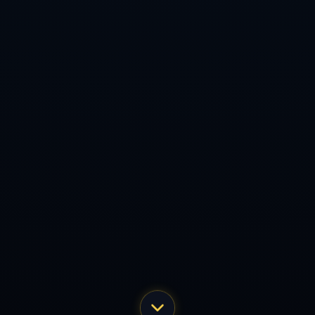
任何球队都不能过于依赖某一个环节的优秀表现，毕竟一场完整
的比赛需要在进攻、防守和中场组织上都表现出色。**综合竞争
力的提升**才是球队在漫长赛季中立于不败之地的关键。
通过这场比赛，申花再次明确了提升效率的必要。对于河南队来
说，能够守住申花的进攻而保持不失球，这也是一种胜利。这场
比赛告诉我们，**控球率和射门次数虽然重要，但足球场上最重
要的永远是把握住关键机会，实现进球。**在未来的比赛中，期
待两支球队都能继续提升，用更精彩的表现回馈喜爱他们的球
迷。
上一篇：直接退赛！北美街球王Moon因未洗球被判技术犯规，表示强烈不满
下一篇：印尼羽毛球大师赛：许永凯和陈薇涵轻取日本组合 晋级16强
Copyright 2024
蓝鲸直播-蓝鲸体育直播-NBA直播-足球直播
All