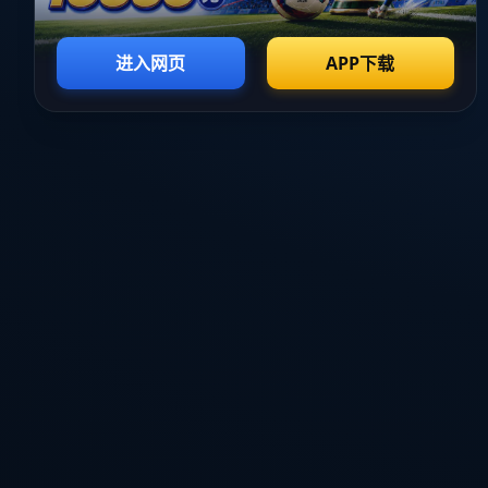
贵州不仅有如画的山水风光，还拥有深厚的**足球文化积淀
们对足球这项运动的热爱从未减退。这种浓厚的足球氛围为
### 复兴的关键策略
**贵州足球重回职业联赛**的成功离不开多个战略要素的
府的扶持下，贵州的足球俱乐部不仅重塑了曾经辉煌的青训
### 案例分析：贵州俱乐部的管理创新
对于追求卓越的贵州足球俱乐部来说，管理上的创新也是决
术和智能化管理手段，提升了球员的体能和技战术水平。这
### 球迷的期待与支持