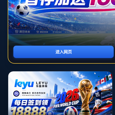
**弹起!贵州足球重回职业联赛**
近年来，中国足球的发展呈现出蓬勃之势，各地纷纷在职业联
冲锋号角，不仅引发了球迷们的热烈讨论，也为贵州体育事
### 贵州足球复兴的背景
贵州，这片位于中国西南的土地，曾在职业足球的舞台上留下
种原因，这支让贵州人引以为傲的球队后来淡出了职业联赛。
### 足球文化的深厚积淀