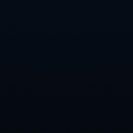
支持不仅为重回职业联赛增添了信心，也为球队提供了莫大的精神动力。
切期盼和热情助威了。
再是一个遥不可及的梦想。贵州足球的复兴，不仅标志着这个地区体育事业