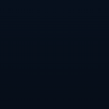
**与皇马的联系与未来希望**
尼科-帕斯对皇马的热爱和忠诚毋庸置疑。他时常在采访中表
示：“*皇马不仅是一支球队，也是我心中的信仰。*”虽然目前他
在意大利专注于自己的比赛，但每当谈及未来时，他总是充满了
对伯纳乌的憧憬。尼科相信，只要在科莫积累足够的经验和表
现，他有朝一日定能再次披上皇马的白色战袍。